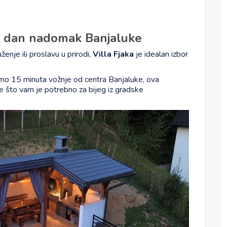
na dan nadomak Banjaluke
enje ili proslavu u prirodi,
Villa Fjaka
je idealan izbor
amo 15 minuta vožnje od centra Banjaluke, ova
e što vam je potrebno za bijeg iz gradske