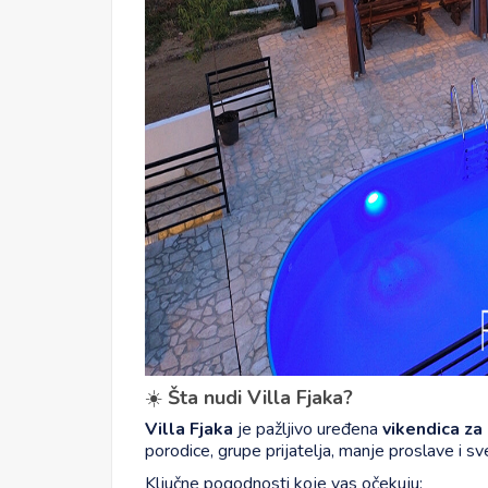
☀️
Šta nudi Villa Fjaka?
Villa Fjaka
je pažljivo uređena
vikendica za
porodice, grupe prijatelja, manje proslave i sve k
Ključne pogodnosti koje vas očekuju: