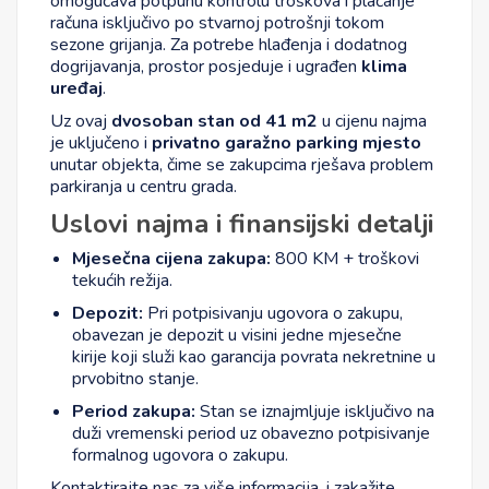
omogućava potpunu kontrolu troškova i plaćanje
računa isključivo po stvarnoj potrošnji tokom
sezone grijanja. Za potrebe hlađenja i dodatnog
dogrijavanja, prostor posjeduje i ugrađen
klima
uređaj
.
Uz ovaj
dvosoban stan od 41 m2
u cijenu najma
je uključeno i
privatno garažno parking mjesto
unutar objekta, čime se zakupcima rješava problem
parkiranja u centru grada.
Uslovi najma i finansijski detalji
Mjesečna cijena zakupa:
800 KM + troškovi
tekućih režija.
Depozit:
Pri potpisivanju ugovora o zakupu,
obavezan je depozit u visini jedne mjesečne
kirije koji služi kao garancija povrata nekretnine u
prvobitno stanje.
Period zakupa:
Stan se iznajmljuje isključivo na
duži vremenski period uz obavezno potpisivanje
formalnog ugovora o zakupu.
Kontaktirajte nas za više informacija, i zakažite