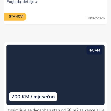
Pogledaj detalje
STANOVI
30/07/2026
NAJAM
700 KM / mjesečno
Iznajmljuje se dvosoban stan od 68 m2 za kancelarije