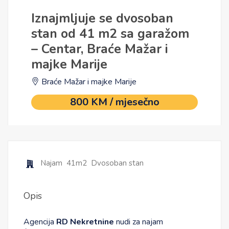
Iznajmljuje se dvosoban
stan od 41 m2 sa garažom
– Centar, Braće Mažar i
majke Marije
Braće Mažar i majke Marije
800 KM / mjesečno
Najam
41m2
Dvosoban stan
Opis
Agencija
RD Nekretnine
nudi za najam