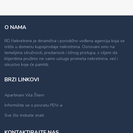
O NAMA
RD Nekretnine je dinamična i porodično vođena agencija koja se
ističe u domenu kupoprodaje nekretnina. Osnovani smo na
temeljima stručnosti, predanosti i ličnog pristupa, s ciljem da
klijentima pružimo ne samo usluge prometa nekretnina, već i
iskustvo koje će pamtiti.
BRZI LINKOVI
Apartmani Vila Štern
Informišite se o povratu PDV-a
Sve što trebate znati
KONTAKTIRAJTE NAS