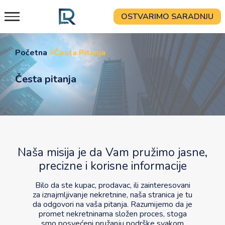
Skip
OSTVARIMO SARADNJU
to
content
Početna
Česta Pitanja
Česta pitanja
Naša misija je da Vam pružimo jasne,
precizne i korisne informacije
Bilo da ste kupac, prodavac, ili zainteresovani
za iznajmljivanje nekretnine, naša stranica je tu
da odgovori na vaša pitanja. Razumijemo da je
promet nekretninama složen proces, stoga
smo posvećeni pružanju podrške svakom